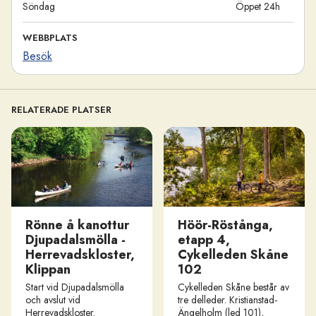
Söndag
Öppet 24h
WEBBPLATS
Besök
RELATERADE PLATSER
Rönne å kanottur
Höör-Röstånga,
Djupadalsmölla -
etapp 4,
Herrevadskloster,
Cykelleden Skåne
Klippan
102
Start vid Djupadalsmölla
Cykelleden Skåne består av
och avslut vid
tre delleder. Kristianstad-
Herrevadskloster.
Ängelholm (led 101),