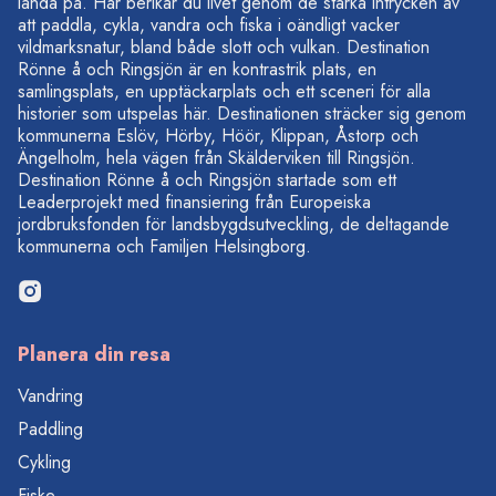
landa på. Här berikar du livet genom de starka intrycken av
att paddla, cykla, vandra och fiska i oändligt vacker
vildmarksnatur, bland både slott och vulkan. Destination
Rönne å och Ringsjön är en kontrastrik plats, en
samlingsplats, en upptäckarplats och ett sceneri för alla
historier som utspelas här. Destinationen sträcker sig genom
kommunerna Eslöv, Hörby, Höör, Klippan, Åstorp och
Ängelholm, hela vägen från Skälderviken till Ringsjön.
Destination Rönne å och Ringsjön startade som ett
Leaderprojekt med finansiering från Europeiska
jordbruksfonden för landsbygdsutveckling, de deltagande
kommunerna och Familjen Helsingborg.
Planera din resa
Vandring
Paddling
Cykling
Fiske