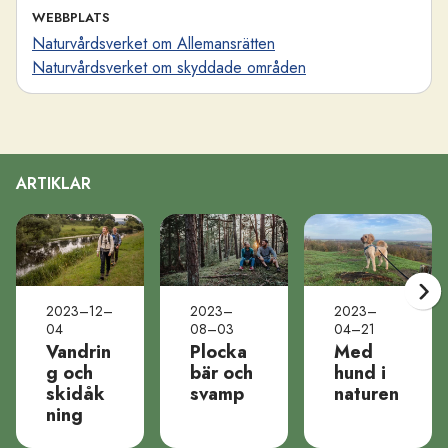
WEBBPLATS
Naturvårdsverket om Allemansrätten
Naturvårdsverket om skyddade områden
ARTIKLAR
2023–12–
2023–
2023–
04
08–03
04–21
Vandrin
Plocka
Med
g och
bär och
hund i
skidåk
svamp
naturen
ning