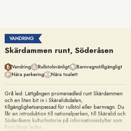
VANDRING
Skärdammen runt, Söderåsen
Kategori
Vandring
Rullstolsvänligt
Barnvagnstillgängligt
Nära parkering
Nära toalett
Grå led: Lättgången promenadled runt Skärdammen
och en liten bit in i Skäralidsdalen,
tillgänglighetsanpassad för rullstol eller barnvagn. Du
får en introduktion till nationalparken, till Skäralid och
Söderåsens kulturhistoria på informationsskyltar som
finns längs leden.