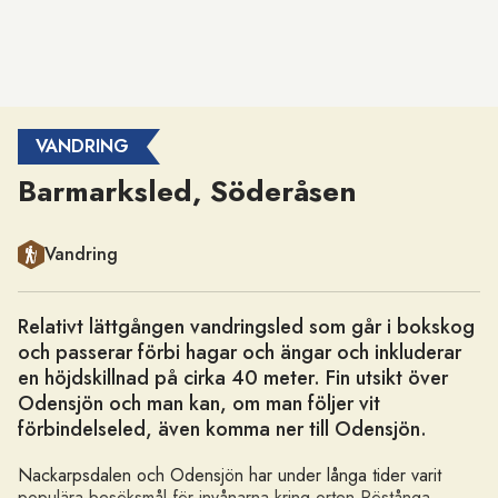
VANDRING
Barmarksled, Söderåsen
Kategori
Vandring
Relativt lättgången vandringsled som går i bokskog
och passerar förbi hagar och ängar och inkluderar
en höjdskillnad på cirka 40 meter. Fin utsikt över
Odensjön och man kan, om man följer vit
förbindelseled, även komma ner till Odensjön.
Nackarpsdalen och Odensjön har under långa tider varit
populära besöksmål för invånarna kring orten Röstånga.