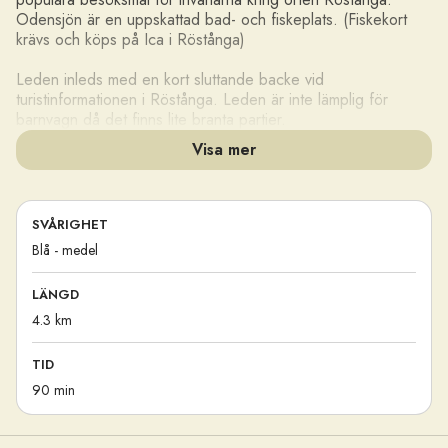
Odensjön är en uppskattad bad- och fiskeplats. (Fiskekort
krävs och köps på Ica i Röstånga)
Leden inleds med en kort sluttande backe vid
turistinformationen i Röstånga. Leden är inte lämplig för
barnvagn då det finns lite branta partier.
Visa mer
© Carina Zätterström
SVÅRIGHET
Blå - medel
LÄNGD
4.3 km
TID
90 min