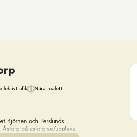
orp
llektivtrafik
Nära toalett
set Björnen och Perslunds
 Åstorp på astorp.se/uppleva