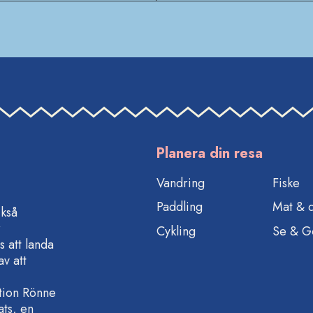
Planera din resa
Vandring
Fiske
Paddling
Mat & 
ckså
r
Cykling
Se & G
s att landa
v att
ation Rönne
ats, en