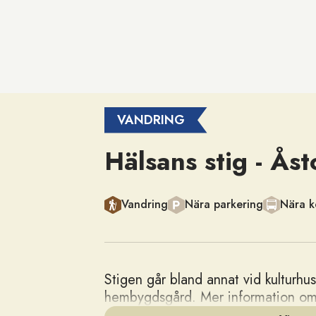
VANDRING
Hälsans stig - Åst
Kategori
Vandring
Nära parkering
Nära ko
Stigen går bland annat vid kulturhu
hembygdsgård. Mer information om