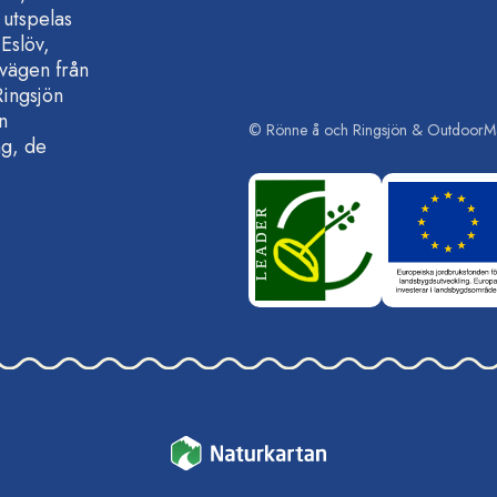
 utspelas
Eslöv,
vägen från
Ringsjön
n
©
Rönne å och Ringsjön
& OutdoorM
ng, de