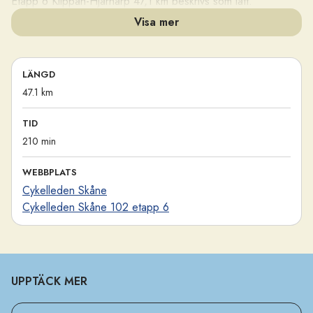
Etapp 6 Klippan-Hjärnarp 47,1 km beskrivs som lätt.
Visa mer
© Apelöga
LÄNGD
47.1 km
TID
210 min
WEBBPLATS
Cykelleden Skåne
Cykelleden Skåne 102 etapp 6
UPPTÄCK MER