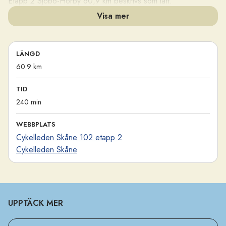
Etapp 2 Sjöbo-Hörby 60,9 km beskrivs som lätt.
Visa mer
© Apelöga
LÄNGD
60.9 km
TID
240 min
WEBBPLATS
Cykelleden Skåne 102 etapp 2
Cykelleden Skåne
UPPTÄCK MER